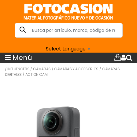
Select Language
▼
Menú
/
INFLUENCERS
/
CAMARAS
/
CÁMARAS Y ACCESORIOS
/
CÁMARAS
DIGITALES
/
ACTION CAM