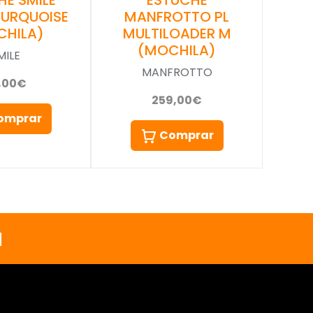
HE SMILE
ESTUCHE
TURQUOISE
MANFROTTO PL
CHILA)
MULTILOADER M
(MOCHILA)
MILE
MANFROTTO
,00€
259,00€
omprar
Comprar
a