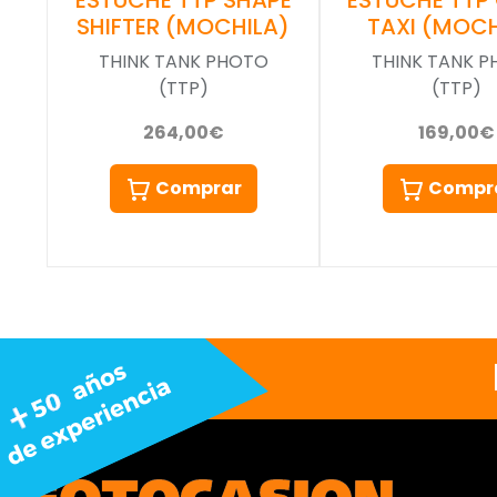
SHIFTER (MOCHILA)
TAXI (MOCH
THINK TANK PHOTO
THINK TANK 
(TTP)
(TTP)
264,00€
169,00€
Comprar
Compr