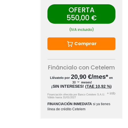
OFERTA
550,00 €
(IVA incluido)
Comprar
Fináncialo con Cetelem
20,90
€/mes*
Llévatelo por
en
meses!
¡SIN INTERESES!
(
TAE
10,92 %
)
+
info
Financiación ofrecida por Banco Cetelem S.A.U.
Válido hasta
31/01/2027
FINANCIACIÓN INMEDIATA
si ya tienes
línea de crédito Cetelem