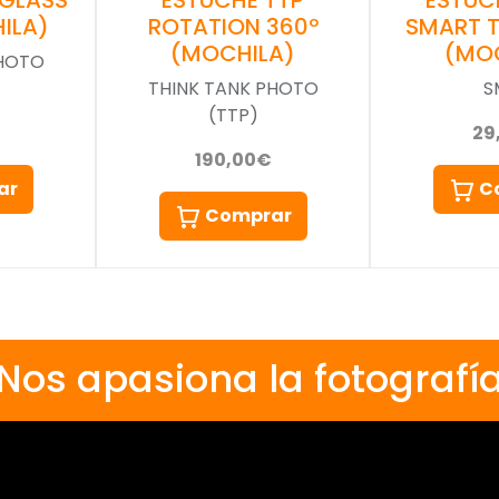
ESTUC
ILA)
ROTATION 360º
SMART 
(MOCHILA)
(MO
PHOTO
THINK TANK PHOTO
S
(TTP)
29
190,00€
ar
C
Comprar
Nos apasiona la fotografí