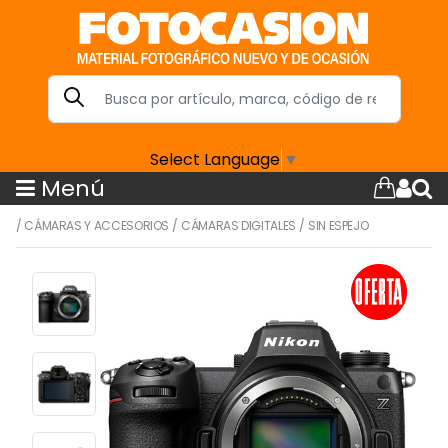
Select Language
▼
Menú
/
CÁMARAS Y ACCESORIOS
/
CÁMARAS DIGITALES
/
SIN ESPEJO