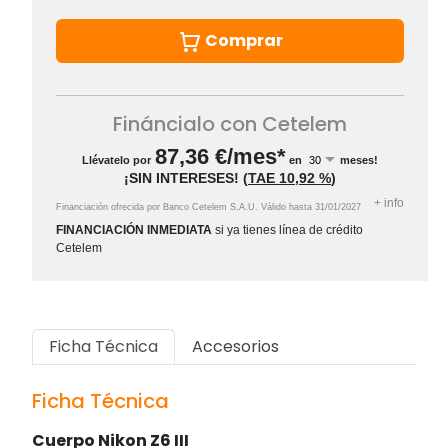
Comprar
Fináncialo con Cetelem
87,36
€/mes*
Llévatelo por
en
meses!
¡SIN INTERESES!
(
TAE
10,92 %
)
+
info
Financiación ofrecida por Banco Cetelem S.A.U.
Válido hasta
31/01/2027
FINANCIACIÓN INMEDIATA
si ya tienes línea de crédito
Cetelem
Ficha Técnica
Accesorios
Ficha Técnica
Cuerpo Nikon Z6 III