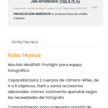
¡SIN INTERESES!
(
TAE
8,75 %
)
+
info
Financiación ofrecida por Banco Cetelem S.A.U.
Válido hasta
31/01/2027
FINANCIACIÓN INMEDIATA
si ya tienes línea de crédito
Cetelem
Ficha Técnica
Ficha Técnica
Mochila MindShift Firstlight para equipo
fotográfico.
Capacidad para 2 cuerpos de cámara réflex, de
4 a 6 objetivos, flash y varios accesorios
adicionales. Interior totámente ajustable según
las necesidades del fotógrafo.
Compartimento para ordenador portátil de