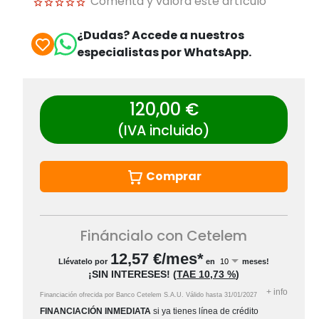
Comenta y valora este artículo
¿Dudas? Accede a nuestros
especialistas por WhatsApp.
120,00 €
(IVA incluido)
Comprar
Fináncialo con Cetelem
12,57
€/mes*
Llévatelo por
en
meses!
¡SIN INTERESES!
(
TAE
10,73 %
)
+
info
Financiación ofrecida por Banco Cetelem S.A.U.
Válido hasta
31/01/2027
FINANCIACIÓN INMEDIATA
si ya tienes línea de crédito