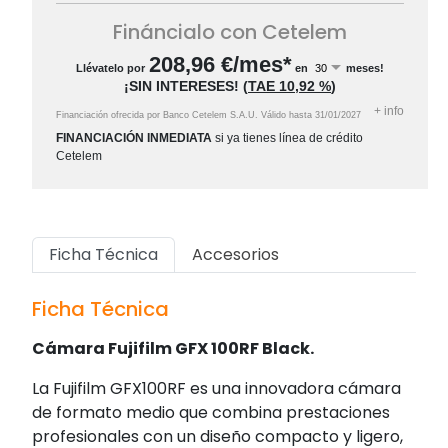
Fináncialo con Cetelem
208,96
€/mes*
Llévatelo por
en
meses!
¡SIN INTERESES!
(
TAE
10,92 %
)
+
info
Financiación ofrecida por Banco Cetelem S.A.U.
Válido hasta
31/01/2027
FINANCIACIÓN INMEDIATA
si ya tienes línea de crédito
Cetelem
Ficha Técnica
Accesorios
Ficha Técnica
Cámara Fujifilm GFX 100RF Black.
La Fujifilm GFX100RF es una innovadora cámara
de formato medio que combina prestaciones
profesionales con un diseño compacto y ligero,