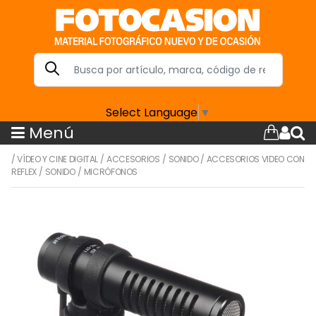
Select Language
▼
Menú
/
VÍDEO Y CINE DIGITAL
/
ACCESORIOS
/
SONIDO
/
ACCESORIOS VIDEO CON
REFLEX
/
SONIDO
/
MICRÓFONOS