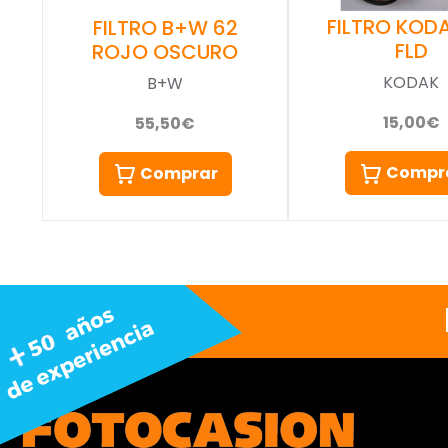
FILTRO KOD
FILTRO B+W 62
FLD
ROJO OSCURO
KODAK
B+W
15,00€
55,50€
Compr
Comprar