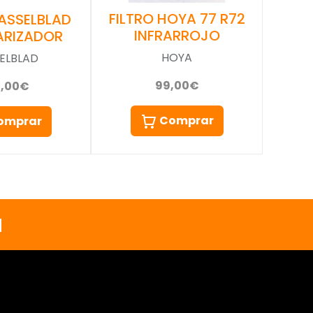
FILTRO HOYA 77 R72
HASSELBLAD
INFRARROJO
ARIZADOR
HOYA
ELBLAD
99,00€
0,00€
Comprar
omprar
a