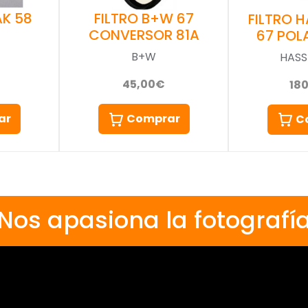
AK 58
FILTRO B+W 67
FILTRO 
CONVERSOR 81A
67 POL
B+W
HASS
45,00€
18
ar
Comprar
C
Nos apasiona la fotografí