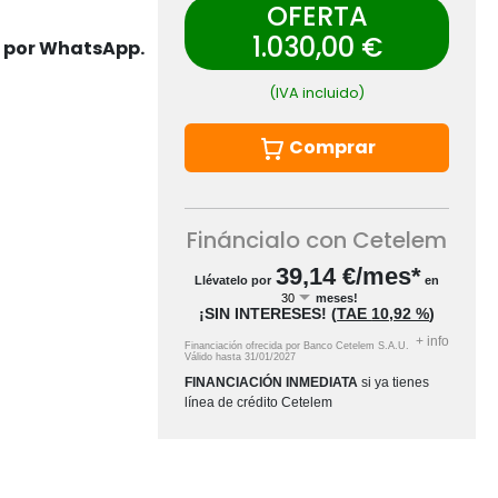
OFERTA
1.030,00 €
s por WhatsApp.
(IVA incluido)
Comprar
Fináncialo con Cetelem
39,14
€/mes*
Llévatelo por
en
meses!
¡SIN INTERESES!
(
TAE
10,92 %
)
+
info
Financiación ofrecida por Banco Cetelem S.A.U.
Válido hasta
31/01/2027
FINANCIACIÓN INMEDIATA
si ya tienes
línea de crédito Cetelem