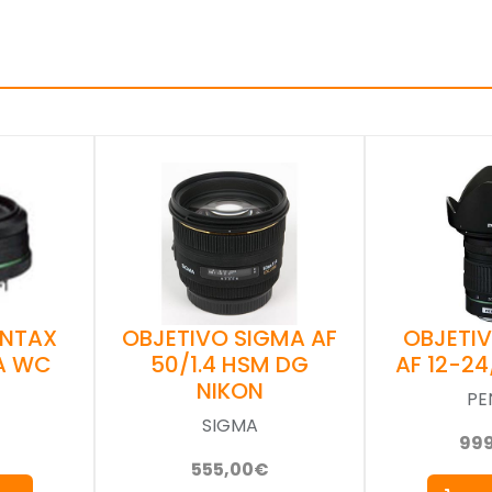
OBJETIVO SIGMA AF
OBJETI
ENTAX
50/1.4 HSM DG
AF 12-24
DA WC
NIKON
PE
SIGMA
99
555,00€