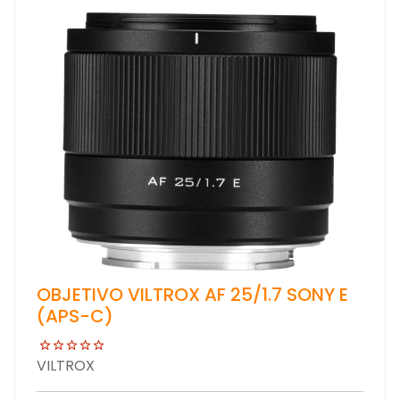
OBJETIVO VILTROX AF 25/1.7 SONY E
(APS-C)
VILTROX