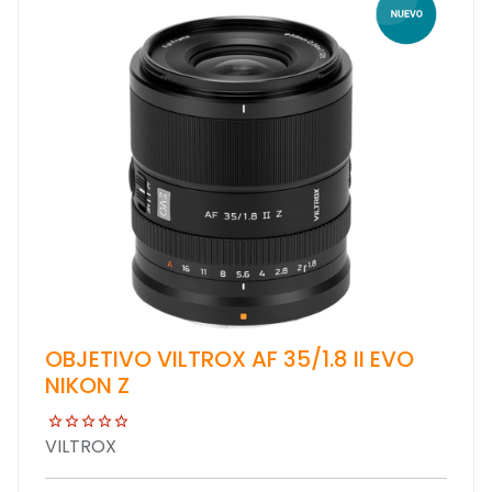
OBJETIVO VILTROX AF 35/1.8 II EVO
NIKON Z
VILTROX