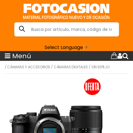
Select Language
▼
Menú
/
CÁMARAS Y ACCESORIOS
/
CÁMARAS DIGITALES
/
SIN ESPEJO