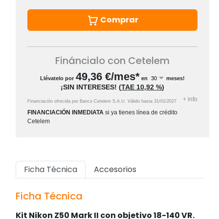
Comprar
Fináncialo con Cetelem
49,36
€/mes*
Llévatelo por
en
meses!
¡SIN INTERESES!
(
TAE
10,92 %
)
+
info
Financiación ofrecida por Banco Cetelem S.A.U.
Válido hasta
31/01/2027
FINANCIACIÓN INMEDIATA
si ya tienes línea de crédito
Cetelem
Ficha Técnica
Accesorios
Ficha Técnica
Kit Nikon Z50 Mark II con objetivo 18-140 VR.