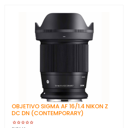
OBJETIVO SIGMA AF 16/1.4 NIKON Z
DC DN (CONTEMPORARY)