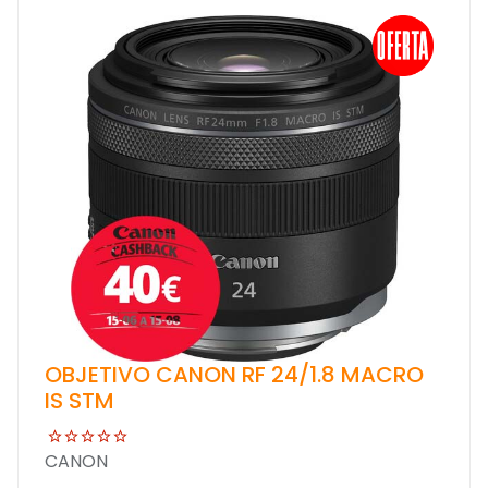
OBJETIVO CANON RF 24/1.8 MACRO
IS STM
CANON