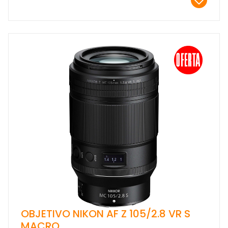
OBJETIVO NIKON AF Z 105/2.8 VR S
MACRO