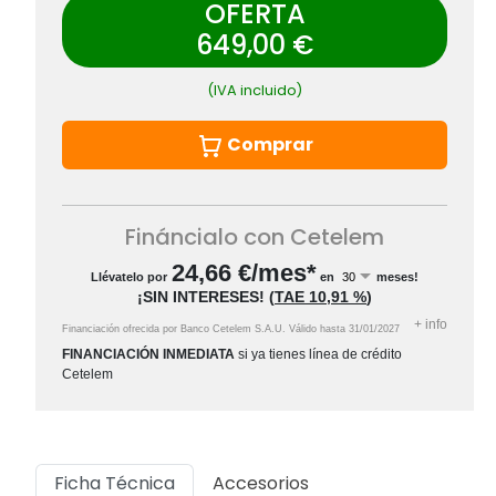
OFERTA
649,00 €
(IVA incluido)
Comprar
Fináncialo con Cetelem
24,66
€/mes*
Llévatelo por
en
meses!
¡SIN INTERESES!
(
TAE
10,91 %
)
+
info
Financiación ofrecida por Banco Cetelem S.A.U.
Válido hasta
31/01/2027
FINANCIACIÓN INMEDIATA
si ya tienes línea de crédito
Cetelem
Ficha Técnica
Accesorios