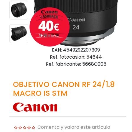
EAN: 4549292207309
Ref. fotocasion: 54644
Ref. fabricante: 5668C005
OBJETIVO CANON RF 24/1.8
MACRO IS STM
Comenta y valora este artículo