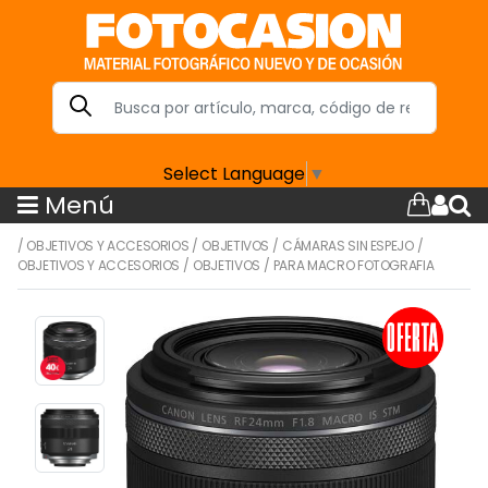
Select Language
▼
Menú
/
OBJETIVOS Y ACCESORIOS
/
OBJETIVOS
/
CÁMARAS SIN ESPEJO
/
OBJETIVOS Y ACCESORIOS
/
OBJETIVOS
/
PARA MACRO FOTOGRAFIA