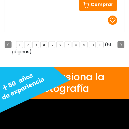
Comprar
(51
1
2
3
4
5
6
7
8
9
10
11
páginas)
Nos apasiona la
fotografía