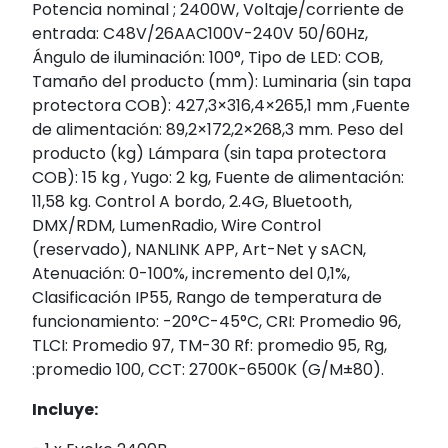
Potencia nominal ; 2400W, Voltaje/corriente de
entrada: C48V/26AAC100V-240V 50/60Hz,
Ángulo de iluminación: 100°, Tipo de LED: COB,
Tamaño del producto (mm): Luminaria (sin tapa
protectora COB): 427,3×316,4×265,1 mm ,Fuente
de alimentación: 89,2×172,2×268,3 mm. Peso del
producto (kg) Lámpara (sin tapa protectora
COB): 15 kg , Yugo: 2 kg, Fuente de alimentación:
11,58 kg. Control A bordo, 2.4G, Bluetooth,
DMX/RDM, LumenRadio, Wire Control
(reservado), NANLINK APP, Art-Net y sACN,
Atenuación: 0-100%, incremento del 0,1%,
Clasificación IP55, Rango de temperatura de
funcionamiento: -20°C-45°C, CRI: Promedio 96,
TLCI: Promedio 97, TM-30 Rf: promedio 95, Rg,
:promedio 100, CCT: 2700K-6500K (G/M±80).
Incluye: