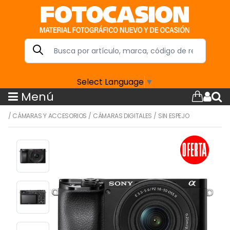
Select Language
▼
Menú
/
CÁMARAS Y ACCESORIOS
/
CÁMARAS DIGITALES
/
SIN ESPEJO