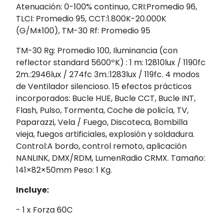
Atenuación: 0-100% continuo, CRI:Promedio 96,
TLCI: Promedio 95, CCT:1.800K-20.000K
(G/M±100), TM-30 Rf: Promedio 95
TM-30 Rg: Promedio 100, Iluminancia (con
reflector standard 5600ºK) : 1 m: 12810lux / 1190fc
2m.:2946lux / 274fc 3m.:1283lux / 119fc. 4 modos
de Ventilador silencioso. 15 efectos prácticos
incorporados: Bucle HUE, Bucle CCT, Bucle INT,
Flash, Pulso, Tormenta, Coche de policía, TV,
Paparazzi, Vela / Fuego, Discoteca, Bombilla
vieja, fuegos artificiales, explosión y soldadura.
Control:A bordo, control remoto, aplicación
NANLINK, DMX/RDM, LumenRadio CRMX. Tamaño:
141×82×50mm Peso: 1 Kg.
Incluye:
- 1 x Forza 60C