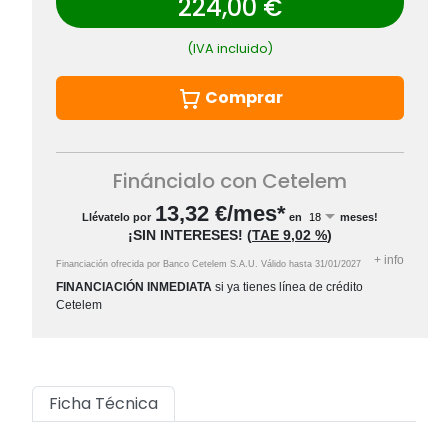
224,00 €
(IVA incluido)
Comprar
Fináncialo con Cetelem
13,32
€/mes*
Llévatelo por
en
meses!
¡SIN INTERESES!
(
TAE
9,02 %
)
+
info
Financiación ofrecida por Banco Cetelem S.A.U.
Válido hasta
31/01/2027
FINANCIACIÓN INMEDIATA
si ya tienes línea de crédito
Cetelem
Ficha Técnica