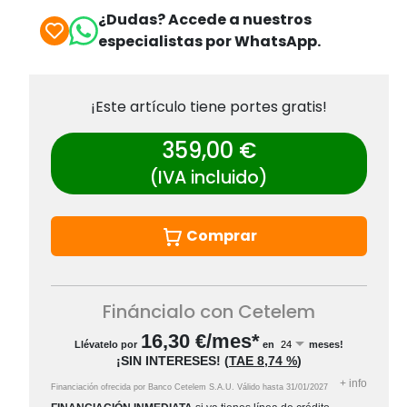
¿Dudas? Accede a nuestros
especialistas por WhatsApp.
¡Este artículo tiene portes gratis!
359,00 €
(IVA incluido)
Comprar
Fináncialo con Cetelem
16,30
€/mes*
Llévatelo por
en
meses!
¡SIN INTERESES!
(
TAE
8,74 %
)
+
info
Financiación ofrecida por Banco Cetelem S.A.U.
Válido hasta
31/01/2027