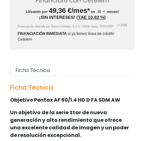
Fináncialo con Cetelem
49,36
€/mes*
Llévatelo por
en
meses!
¡SIN INTERESES!
(
TAE
10,92 %
)
+
info
Financiación ofrecida por Banco Cetelem S.A.U.
Válido hasta
31/01/2027
FINANCIACIÓN INMEDIATA
si ya tienes línea de crédito
Cetelem
Ficha Técnica
Ficha Técnica
Objetivo Pentax AF 50/1.4 HD D FA SDM AW
Un objetivo de la serie Star de nueva
generación y alto rendimiento que ofrece
una excelente calidad de imagen y un poder
de resolución excepcional.