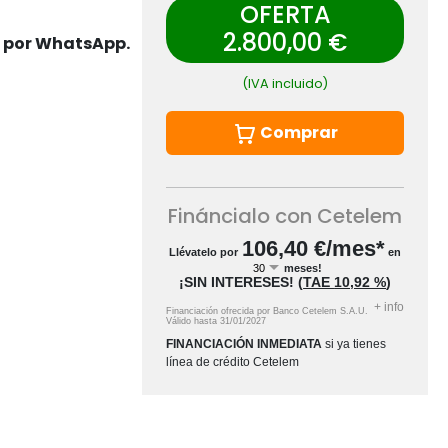
OFERTA
2.800,00 €
s por WhatsApp.
(IVA incluido)
Comprar
Fináncialo con Cetelem
106,40
€/mes*
Llévatelo por
en
meses!
¡SIN INTERESES!
(
TAE
10,92 %
)
+
info
Financiación ofrecida por Banco Cetelem S.A.U.
Válido hasta
31/01/2027
FINANCIACIÓN INMEDIATA
si ya tienes
línea de crédito Cetelem