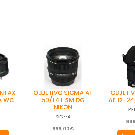
OBJETIVO SIGMA AF
OBJETI
ENTAX
50/1.4 HSM DG
AF 12-24
DA WC
NIKON
PE
SIGMA
99
555,00€