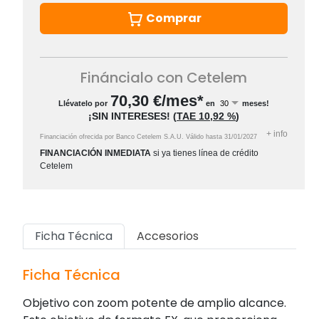
Comprar
Fináncialo con Cetelem
70,30
€/mes*
Llévatelo por
en
meses!
¡SIN INTERESES!
(
TAE
10,92 %
)
+
info
Financiación ofrecida por Banco Cetelem S.A.U.
Válido hasta
31/01/2027
FINANCIACIÓN INMEDIATA
si ya tienes línea de crédito
Cetelem
Ficha Técnica
Accesorios
Ficha Técnica
Objetivo con zoom potente de amplio alcance.