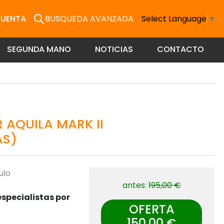
CUENTA
BUSQUEDA AVANZADA
Select Language
▼
SEGUNDA MANO
NOTICIAS
CONTACTO
 AQUILA MARK II
AS)
ulo
antes:
195,00 €
specialistas por
OFERTA
150,00 €