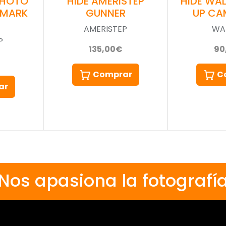
PHOTO
HIDE AMERISTEP
HIDE WA
 MARK
GUNNER
UP CA
AMERISTEP
WA
P
135,00€
90
Comprar
C
ar
Nos apasiona la fotografí