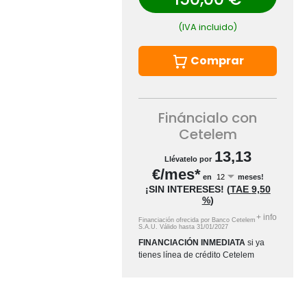
(IVA incluido)
Comprar
Fináncialo con
Cetelem
13,13
Llévatelo por
€/mes*
en
meses!
¡SIN INTERESES!
(
TAE
9,50
%
)
+
info
Financiación ofrecida por Banco Cetelem
S.A.U.
Válido hasta
31/01/2027
FINANCIACIÓN INMEDIATA
si ya
tienes línea de crédito Cetelem