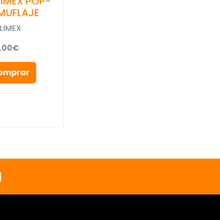
LIMEX POP-
MUFLAJE
LIMEX
,00€
omprar
a