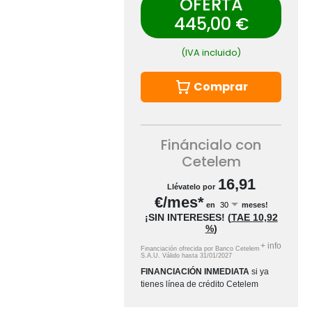
OFERTA
445,00 €
(IVA incluido)
Comprar
Fináncialo con
Cetelem
16,91
Llévatelo por
€/mes*
en
meses!
¡SIN INTERESES!
(
TAE
10,92
%
)
+
info
Financiación ofrecida por Banco Cetelem
S.A.U.
Válido hasta
31/01/2027
FINANCIACIÓN INMEDIATA
si ya
tienes línea de crédito Cetelem