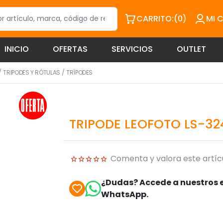
CARRITO:
(0)
MI 
INICIO
OFERTAS
SERVICIOS
OUTLET
/
TRIPODES Y RÓTULAS
/
TRÍPODES
TRIPODE LEOFOTO LS-32
Comenta y valora este artíc
¿Dudas? Accede a nuestros e
WhatsApp.