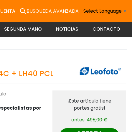
CUENTA
BUSQUEDA AVANZADA
Select Language
▼
SEGUNDA MANO
NOTICIAS
CONTACTO
4C + LH40 PCL
ulo
¡Este artículo tiene
specialistas por
portes gratis!
antes:
495,00 €