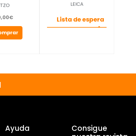
LEICA
ITZO
0,00€
Lista de espera
omprar
a
Ayuda
Consigue