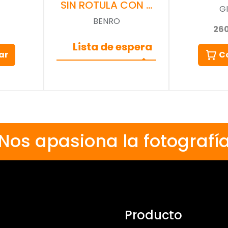
SIN ROTULA CON …
G
BENRO
26
Lista de espera
ar
C
Nos apasiona la fotografí
Producto