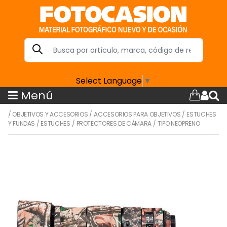
Select Language
▼
Menú
/
OBJETIVOS Y ACCESORIOS
/
ACCESORIOS PARA OBJETIVOS
/
ESTUCHES
Y FUNDAS
/
ESTUCHES
/
PROTECTORES DE CÁMARA
/
TIPO NEOPRENO