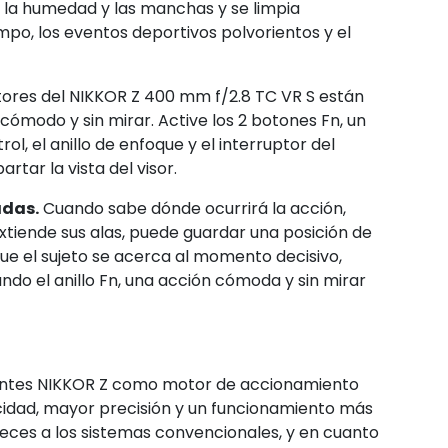
e, la humedad y las manchas y se limpia
mpo, los eventos deportivos polvorientos y el
tores del NIKKOR Z 400 mm f/2.8 TC VR S están
modo y sin mirar. Active los 2 botones Fn, un
rol, el anillo de enfoque y el interruptor del
rtar la vista del visor.
adas.
Cuando sabe dónde ocurrirá la acción,
iende sus alas, puede guardar una posición de
e el sujeto se acerca al momento decisivo,
do el anillo Fn, una acción cómoda y sin mirar
a lentes NIKKOR Z como motor de accionamiento
idad, mayor precisión y un funcionamiento más
reces a los sistemas convencionales, y en cuanto