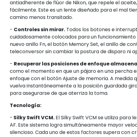
antiadherente de flúor de Nikon, que repele el aceit
fácilmente. Este es un lente diseñado para el mal tie
camino menos transitado.
-
Controles sin mirar.
Todos los botones e interrup
cuidadosamente colocados para un funcionamiento có
nuevo anillo Fn, el botón Memory Set, el anillo de cont
teleconversor sin cambiar la postura de disparo ni apa
-
Recuperar las posiciones de enfoque almacen
como el momento en que un pájaro en una percha ext
enfoque con el botón Ajuste de memoria. A medida qu
vuelva instantáneamente a la posición guardada giran
para asegurarse de que aterriza la toma.
Tecnología:
-
Silky Swift VCM.
El Silky Swift VCM se utiliza par
AF. Este sistema logra simultáneamente mayor veloc
silencioso. Cada uno de estos factores supera con c