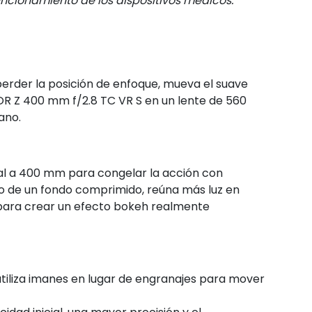
ncionamiento de los dispositivos médicos.
 perder la posición de enfoque, mueva el suave
KOR Z 400 mm f/2.8 TC VR S en un lente de 560
ano.
l a 400 mm para congelar la acción con
to de un fondo comprimido, reúna más luz en
e para crear un efecto bokeh realmente
 utiliza imanes en lugar de engranajes para mover