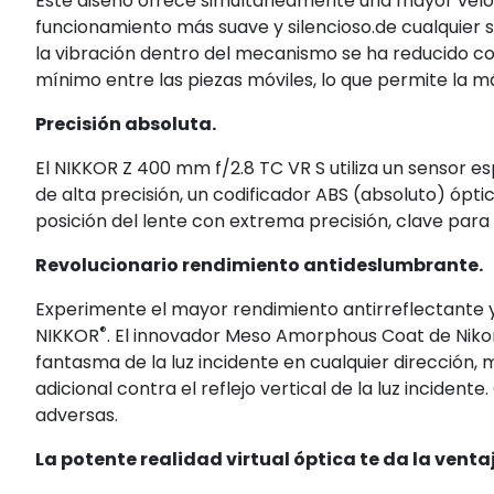
Este diseño ofrece simultáneamente una mayor veloci
funcionamiento más suave y silencioso.de cualquier
la vibración dentro del mecanismo se ha reducido co
mínimo entre las piezas móviles, lo que permite la 
Precisión absoluta.
El NIKKOR Z 400 mm f/2.8 TC VR S utiliza un sensor e
de alta precisión, un codificador ABS (absoluto) ópt
posición del lente con extrema precisión, clave para
Revolucionario rendimiento antideslumbrante.
Experimente el mayor rendimiento antirreflectante y t
®
NIKKOR
. El innovador Meso Amorphous Coat de Nikon
fantasma de la luz incidente en cualquier dirección
adicional contra el reflejo vertical de la luz inciden
adversas.
La potente realidad virtual óptica te da la venta