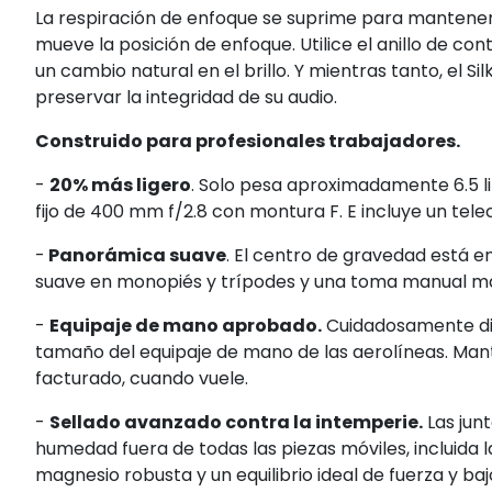
La respiración de enfoque se suprime para mantener
mueve la posición de enfoque. Utilice el anillo de contr
un cambio natural en el brillo. Y mientras tanto, el Si
preservar la integridad de su audio.
Construido para profesionales trabajadores.
-
20% más ligero
. Solo pesa aproximadamente 6.5 li
fijo de 400 mm f/2.8 con montura F. E incluye un tel
-
Panorámica suave
. El centro de gravedad está e
suave en monopiés y trípodes y una toma manual má
-
Equipaje de mano aprobado.
Cuidadosamente dis
tamaño del equipaje de mano de las aerolíneas. Mant
facturado, cuando vuele.
-
Sellado avanzado contra la intemperie.
Las jun
humedad fuera de todas las piezas móviles, incluida l
magnesio robusta y un equilibrio ideal de fuerza y ba