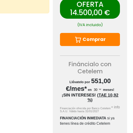
OFERTA
14.500,00 €
(IVA incluido)
Comprar
Fináncialo con
Cetelem
551,00
Llévatelo por
€/mes*
en
meses!
¡SIN INTERESES!
(
TAE
10,92
%
)
+
info
Financiación ofrecida por Banco Cetelem
S.A.U.
Válido hasta
31/01/2027
FINANCIACIÓN INMEDIATA
si ya
tienes línea de crédito Cetelem