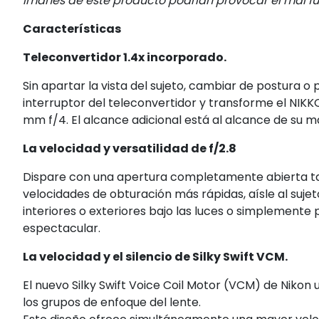
imanes de este producto podrían provocar el mal fu
Características
Teleconvertidor 1.4x incorporado.
Sin apartar la vista del sujeto, cambiar de postura o
interruptor del teleconvertidor y transforme el NIK
mm f/4. El alcance adicional está al alcance de su m
La velocidad y versatilidad de f/2.8
Dispare con una apertura completamente abierta ta
velocidades de obturación más rápidas, aísle al suje
interiores o exteriores bajo las luces o simplement
espectacular.
La velocidad y el silencio de Silky Swift VCM.
El nuevo Silky Swift Voice Coil Motor (VCM) de Nikon
los grupos de enfoque del lente.