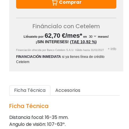
Comprar
Fináncialo con Cetelem
62,70
€/mes*
Llévatelo por
en
meses!
¡SIN INTERESES!
(
TAE
10,92 %
)
+
info
Financiación ofrecida por Banco Cetelem S.A.U.
Válido hasta
31/01/2027
FINANCIACIÓN INMEDIATA
si ya tienes línea de crédito
Cetelem
Ficha Técnica
Accesorios
Ficha Técnica
Distancia focal: 16-35 mm.
Angulo de visión: 107-63º.