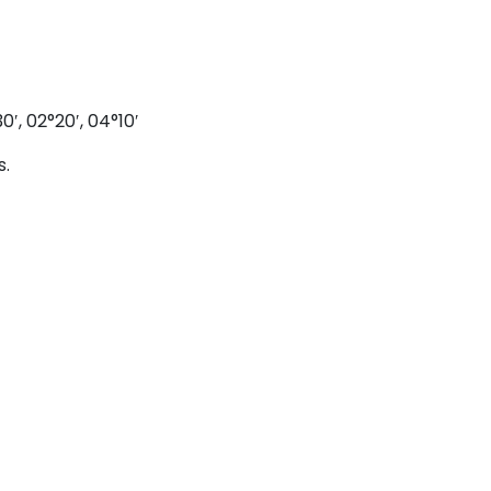
0′, 02°20′, 04°10′
s.