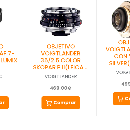
OBJ
O
OBJETIVO
VOIGTLA
AF 7-
VOIGTLANDER
CON 
 LUMIX
35/2.5 COLOR
SILVER
SKOPAR P II(LEICA …
VOIG
C
VOIGTLANDER
49
469,00€
C
ar
Comprar