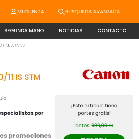
MI CUENTA
BUSQUEDA AVANZADA
SEGUNDA MANO
NOTICIAS
CONTACTO
O
/
OBJETIVOS
/11 IS STM
ulo
¡Este artículo tiene
specialistas por
portes gratis!
antes:
989,00 €
entes promociones