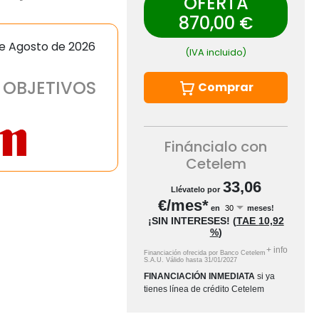
OFERTA
870,00 €
de Agosto de 2026
(IVA incluido)
 OBJETIVOS
Comprar
Fináncialo con
Cetelem
33,06
Llévatelo por
€/mes*
en
meses!
¡SIN INTERESES!
(
TAE
10,92
%
)
+
info
Financiación ofrecida por Banco Cetelem
S.A.U.
Válido hasta
31/01/2027
FINANCIACIÓN INMEDIATA
si ya
tienes línea de crédito Cetelem