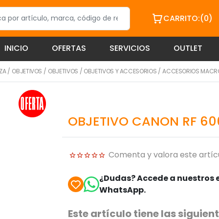
CARRITO:
(0)
INICIO
OFERTAS
SERVICIOS
OUTLET
ZA
/
OBJETIVOS
/
OBJETIVOS
/
OBJETIVOS Y ACCESORIOS
/
ACCESORIOS MACR
OBJETIVO CANON RF 600
Comenta y valora este artíc
¿Dudas? Accede a nuestros e
WhatsApp.
Este artículo tiene las sigui