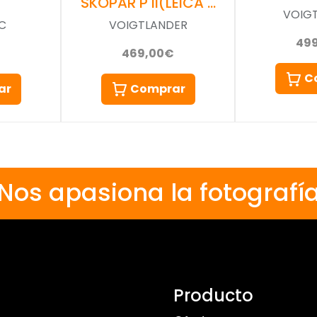
SKOPAR P II(LEICA …
VOIG
C
VOIGTLANDER
49
469,00€
C
ar
Comprar
Nos apasiona la fotografí
Producto