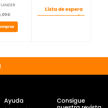
TLANDER
Lista de espera
9,00€
omprar
a
Ayuda
Consigue
nuestra revista