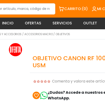
CARRITO:
(0)
MI 
INICIO
OFERTAS
SERVICIOS
OUTLET
S Y ACCESORIOS
/
ACCESORIOS MACRO
/
OBJETIVOS
OBJETIVO CANON RF 100-
USM
Comenta y valora este artíc
¿Dudas? Accede a nuestros e
WhatsApp.