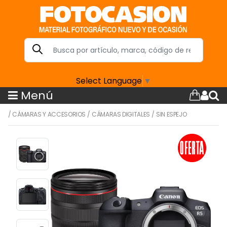
Select Language
▼
Menú
/
CÁMARAS Y ACCESORIOS
/
CÁMARAS DIGITALES
/
SIN ESPEJO