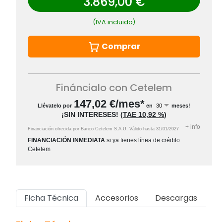
3.869,00 €
(IVA incluido)
Comprar
Fináncialo con Cetelem
147,02
€/mes*
Llévatelo por
en
meses!
¡SIN INTERESES!
(
TAE
10,92 %
)
+
info
Financiación ofrecida por Banco Cetelem S.A.U.
Válido hasta
31/01/2027
FINANCIACIÓN INMEDIATA
si ya tienes línea de crédito
Cetelem
Ficha Técnica
Accesorios
Descargas