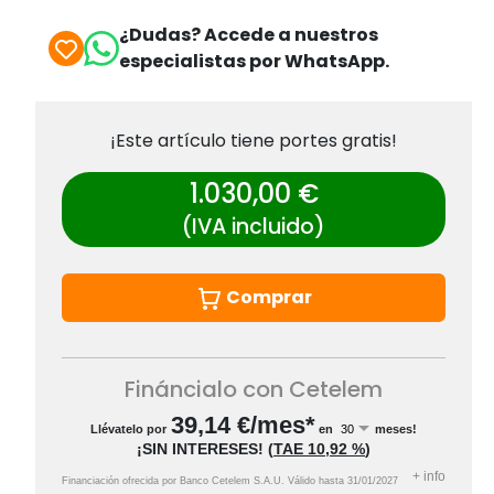
¿Dudas? Accede a nuestros
especialistas por WhatsApp.
¡Este artículo tiene portes gratis!
1.030,00 €
(IVA incluido)
Comprar
Fináncialo con Cetelem
39,14
€/mes*
Llévatelo por
en
meses!
¡SIN INTERESES!
(
TAE
10,92 %
)
+
info
Financiación ofrecida por Banco Cetelem S.A.U.
Válido hasta
31/01/2027