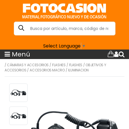
Select Language
▼
Menú
/
CÁMARAS Y ACCESORIOS
/
FLASHES
/
FLASHES
/
OBJETIVOS Y
ACCESORIOS
/
ACCESORIOS MACRO
/
ILUMINACION