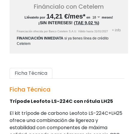
Fináncialo con Cetelem
14,21
€/mes*
Llévatelo por
en
meses!
¡SIN INTERESES!
(
TAE
9,02 %
)
+
info
Financiación ofrecida por Banco Cetelem S.A.U.
Válido hasta
31/01/2027
FINANCIACIÓN INMEDIATA
si ya tienes línea de crédito
Cetelem
Ficha Técnica
Ficha Técnica
Trípode Leofoto LS-224C con rótula LH25
El kit trípode de carbono Leofoto LS-224C+LH25
ofrece una combinación de ligereza y
estabilidad con componentes de máxima