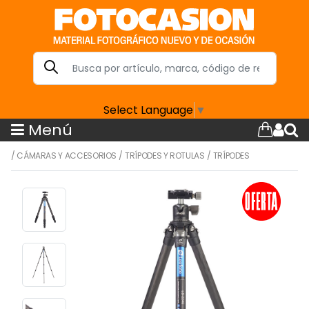
Select Language
▼
Menú
/
CÁMARAS Y ACCESORIOS
/
TRÍPODES Y ROTULAS
/
TRÍPODES