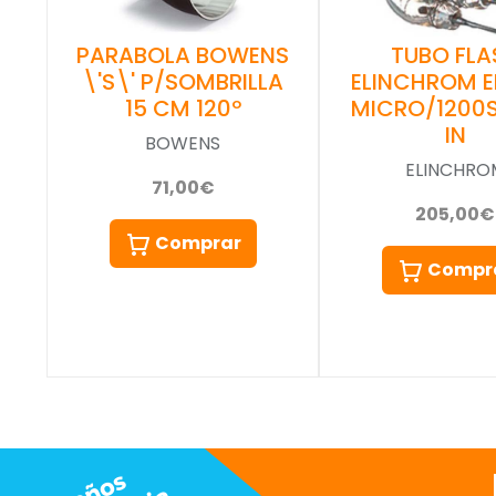
PARABOLA BOWENS
TUBO FLA
\'S\' P/SOMBRILLA
ELINCHROM E
15 CM 120º
MICRO/1200S
IN
BOWENS
ELINCHRO
71,00€
205,00€
Comprar
Compr