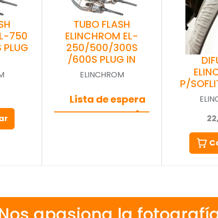
SH
TUBO FLASH
L-750
ELINCHROM EL-
 PLUG
250/500/300S
/600S PLUG IN
DI
ELI
M
ELINCHROM
P/SOFLI
Lista de espera
ELI
22
ar
C
Nos apasiona la fotografí