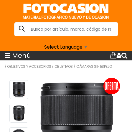
Select Language
▼
Menú
/
OBJETIVOS Y ACCESORIOS
/
OBJETIVOS
/
CÁMARAS SIN ESPEJO