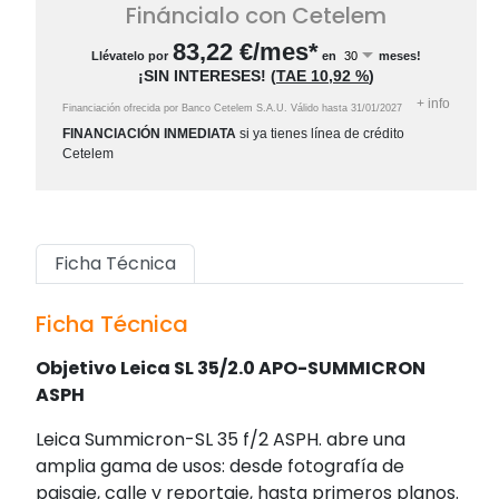
Fináncialo con Cetelem
83,22
€/mes*
Llévatelo por
en
meses!
¡SIN INTERESES!
(
TAE
10,92 %
)
+
info
Financiación ofrecida por Banco Cetelem S.A.U.
Válido hasta
31/01/2027
FINANCIACIÓN INMEDIATA
si ya tienes línea de crédito
Cetelem
Ficha Técnica
Ficha Técnica
Objetivo Leica SL 35/2.0 APO-SUMMICRON
ASPH
Leica Summicron-SL 35 f/2 ASPH. abre una
amplia gama de usos: desde fotografía de
paisaje, calle y reportaje, hasta primeros planos.