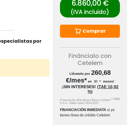
6.860,00 €
(IVA incluido)
Comprar
specialistas por
Fináncialo con
Cetelem
260,68
Llévatelo por
€/mes*
en
meses!
¡SIN INTERESES!
(
TAE
10,92
%
)
+
info
Financiación ofrecida por Banco Cetelem
S.A.U.
Válido hasta
31/01/2027
FINANCIACIÓN INMEDIATA
si ya
tienes línea de crédito Cetelem