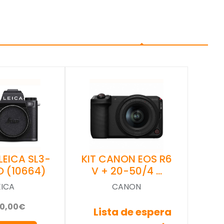
LEICA SL3-
KIT CANON EOS R6
O (10664)
V + 20-50/4 …
EICA
CANON
90,00€
Lista de espera