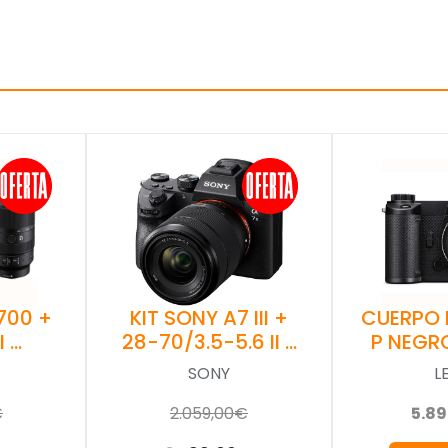
700 +
KIT SONY A7 III +
CUERPO 
I …
28-70/3.5-5.6 II …
P NEGR
SONY
L
€
2.059,00€
5.8