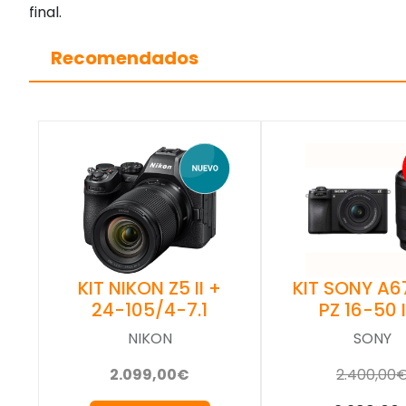
final.
Recomendados
KIT NIKON Z5 II +
KIT SONY A6
24-105/4-7.1
PZ 16-50 I
NIKON
SONY
2.099,00€
2.400,00