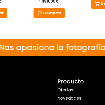
€
1.499,00€
C
ar
Comprar
Nos apasiona la fotografí
Producto
Ofertas
Novedades