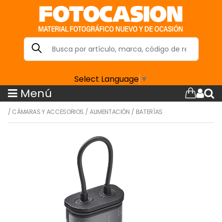
Select Language
▼
Menú
/
CÁMARAS Y ACCESORIOS
/
ALIMENTACIÓN
/
BATERÍAS