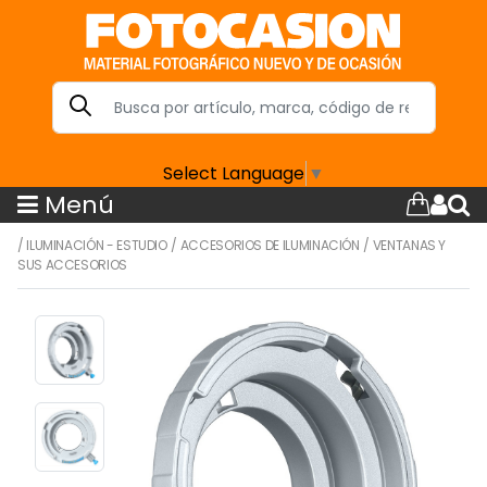
Select Language
▼
Menú
/
ILUMINACIÓN - ESTUDIO
/
ACCESORIOS DE ILUMINACIÓN
/
VENTANAS Y
SUS ACCESORIOS