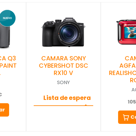
CA Q3
CAMARA SONY
CA
PAINT
CYBERSHOT DSC
AGF
…
RX10 V
REALISH
R
SONY
A
€
Lista de espera
10
ar
C