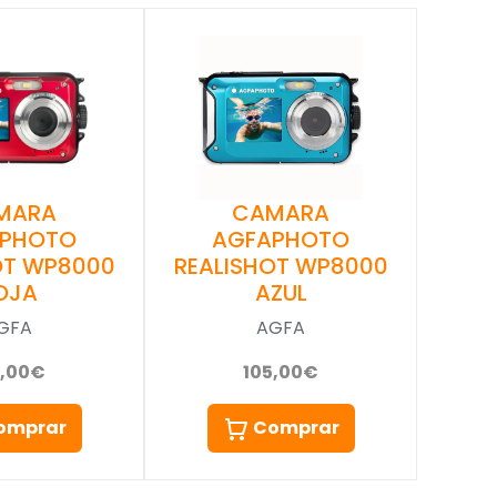
MARA
CAMARA
APHOTO
AGFAPHOTO
OT WP8000
REALISHOT WP8000
OJA
AZUL
GFA
AGFA
5,00€
105,00€
omprar
Comprar