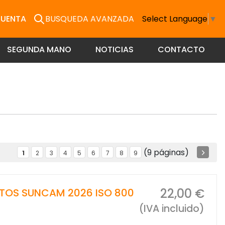
CUENTA
BUSQUEDA AVANZADA
Select Language
▼
SEGUNDA MANO
NOTICIAS
CONTACTO
(9 páginas)
1
2
3
4
5
6
7
8
9
22,00 €
TOS SUNCAM 2026 ISO 800
(IVA incluido)