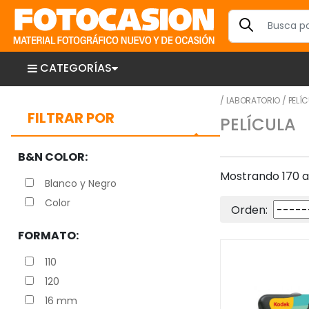
CATEGORÍAS
/
LABORATORIO
/
PELÍ
FILTRAR POR
PELÍCULA
B&N COLOR:
Mostrando 170 ar
Blanco y Negro
Color
Orden:
FORMATO:
110
120
16 mm