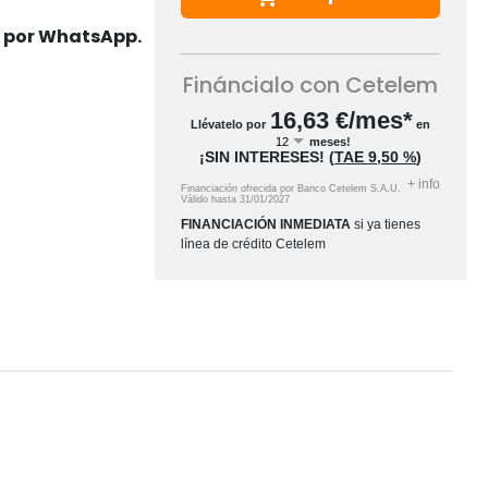
s por WhatsApp.
Fináncialo con Cetelem
16,63
€/mes*
Llévatelo por
en
meses!
¡SIN INTERESES!
(
TAE
9,50 %
)
+
info
Financiación ofrecida por Banco Cetelem S.A.U.
Válido hasta
31/01/2027
FINANCIACIÓN INMEDIATA
si ya tienes
línea de crédito Cetelem