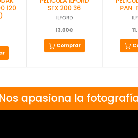
PELICU
ODAK
PELICULA ILFORD
PAN-F
0 120
SFX 200 36
)
IL
ILFORD
11
13,00€
C
Comprar
ar
Nos apasiona la fotografí