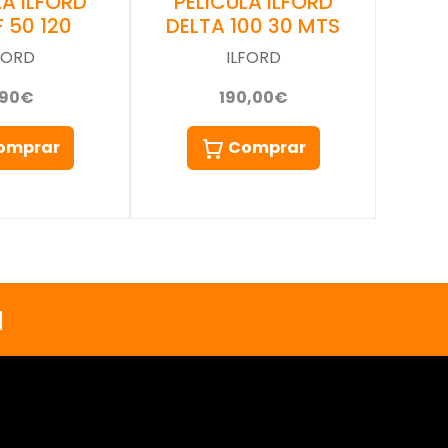
LA ILFORD
PELICULA ILFORD
 50 120
DELTA 100 30 MTS
FORD
ILFORD
,90€
190,00€
omprar
Comprar
a