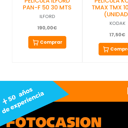
PELICULA ILFORD
PELICULA K
PAN-F 50 30 MTS
TMAX TMX 10
(UNIDAD
ILFORD
KODAK
190,00€
17,50€
Comprar
Compr