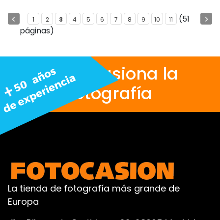
(51
1
2
3
4
5
6
7
8
9
10
11
páginas)
Nos apasiona la
fotografía
La tienda de fotografía más grande de
Europa