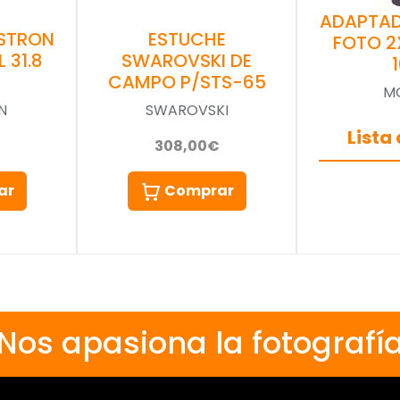
ADAPTA
STRON
ESTUCHE
FOTO 2
 31.8
SWAROVSKI DE
CAMPO P/STS-65
M
N
SWAROVSKI
Lista
308,00€
ar
Comprar
Nos apasiona la fotografí