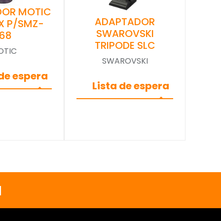
DOR MOTIC
ADAPTADOR
X P/SMZ-
SWAROVSKI
168
TRIPODE SLC
OTIC
SWAROVSKI
 de espera
Lista de espera
a