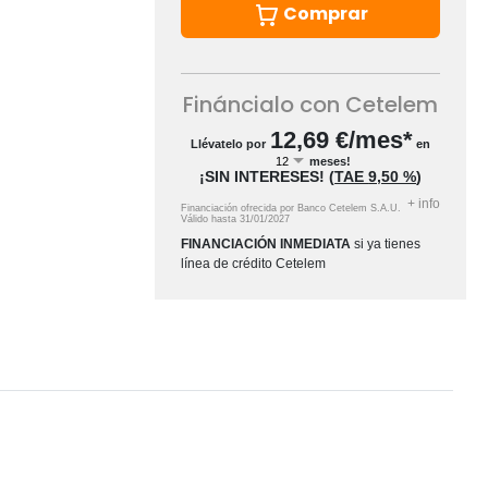
Comprar
Fináncialo con Cetelem
12,69
€/mes*
Llévatelo por
en
meses!
¡SIN INTERESES!
(
TAE
9,50 %
)
+
info
Financiación ofrecida por Banco Cetelem S.A.U.
Válido hasta
31/01/2027
FINANCIACIÓN INMEDIATA
si ya tienes
línea de crédito Cetelem