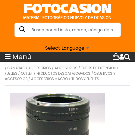
Select Language
▼
Menú
/
CÁMARAS Y ACCESORIOS
/
ACCESORIOS
/
TUBOS DE EXTENSIÓN Y
FUELLES
/
OUTLET
/
PRODUCTOS DESCATALOGADOS
/
OBJETIVOS Y
ACCESORIOS
/
ACCESORIOS MACRO
/
TUBOS Y FUELLES