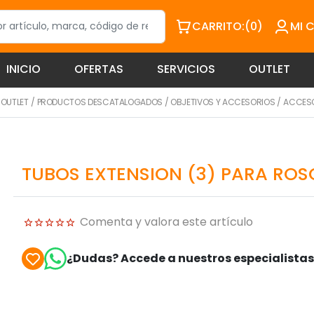
CARRITO:
(0)
MI 
INICIO
OFERTAS
SERVICIOS
OUTLET
/
OUTLET
/
PRODUCTOS DESCATALOGADOS
/
OBJETIVOS Y ACCESORIOS
/
ACCES
TUBOS EXTENSION (3) PARA RO
Comenta y valora este artículo
¿Dudas? Accede a nuestros especialista