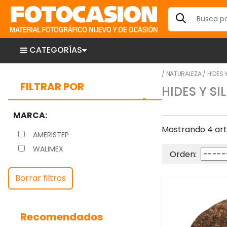
CATEGORÍAS
/
NATURALEZA
/
HIDES 
FILTRAR POR
HIDES Y SI
MARCA:
Mostrando 4 artí
AMERISTEP
WALIMEX
Orden:
Borrar filtros
Recomendados