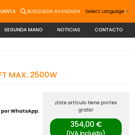
CUENTA
BUSQUEDA AVANZADA
Select Language
▼
SEGUNDA MANO
NOTICIAS
CONTACTO
S
FT MAX. 2500W
¡Este artículo tiene portes
gratis!
s por WhatsApp.
354,00 €
(IVA incluido)