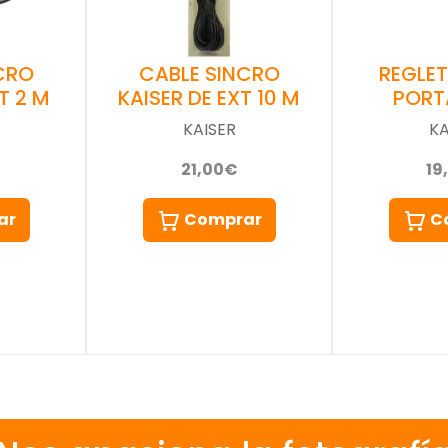
CRO
CABLE SINCRO
REGLET
T 2 M
KAISER DE EXT 10 M
PORT
KAISER
KA
21,00€
19
ar
Comprar
C