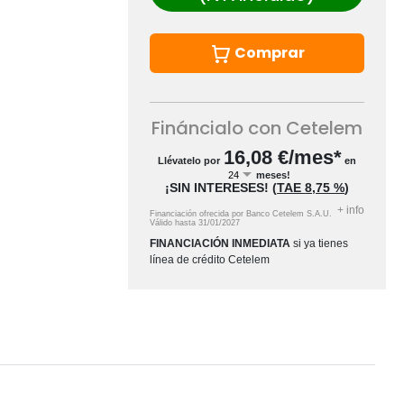
Comprar
Fináncialo con Cetelem
16,08
€/mes*
Llévatelo por
en
meses!
¡SIN INTERESES!
(
TAE
8,75 %
)
+
info
Financiación ofrecida por Banco Cetelem S.A.U.
Válido hasta
31/01/2027
FINANCIACIÓN INMEDIATA
si ya tienes
línea de crédito Cetelem