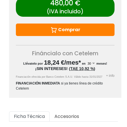
480,00 €
(IVA incluido)
Comprar
Fináncialo con Cetelem
18,24
€/mes*
Llévatelo por
en
meses!
¡SIN INTERESES!
(
TAE
10,92 %
)
+
info
Financiación ofrecida por Banco Cetelem S.A.U.
Válido hasta
31/01/2027
FINANCIACIÓN INMEDIATA
si ya tienes línea de crédito
Cetelem
Ficha Técnica
Accesorios