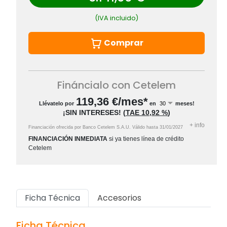
(IVA incluido)
Comprar
Fináncialo con Cetelem
119,36
€/mes*
Llévatelo por
en
meses!
¡SIN INTERESES!
(
TAE
10,92 %
)
+
info
Financiación ofrecida por Banco Cetelem S.A.U.
Válido hasta
31/01/2027
FINANCIACIÓN INMEDIATA
si ya tienes línea de crédito
Cetelem
Ficha Técnica
Accesorios
Ficha Técnica