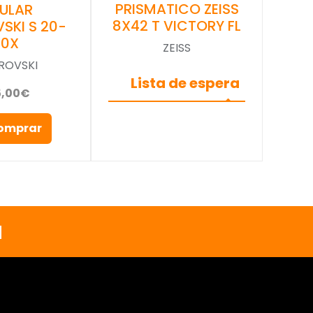
PRISMATICO ZEISS
ULAR
8X42 T VICTORY FL
SKI S 20-
60X
ZEISS
ROVSKI
Lista de espera
5,00€
omprar
a