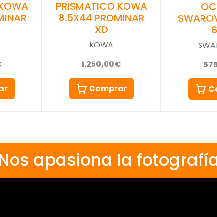
 KOWA
PRISMATICO KOWA
OC
MINAR
8.5X44 PROMINAR
SWAROV
XD
KOWA
SWA
€
1.250,00€
57
ar
Comprar
C
Nos apasiona la fotografí