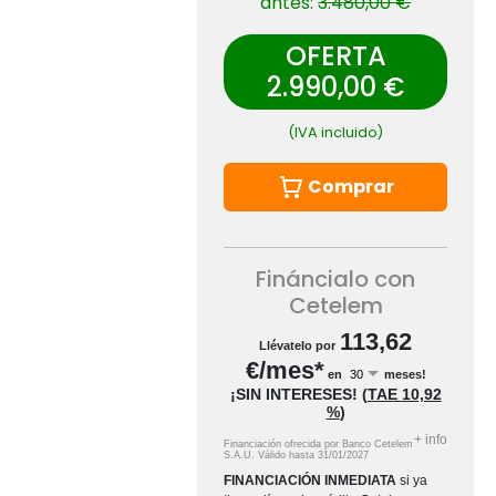
antes:
3.480,00 €
OFERTA
2.990,00 €
(IVA incluido)
Comprar
Fináncialo con
Cetelem
113,62
Llévatelo por
€/mes*
en
meses!
¡SIN INTERESES!
(
TAE
10,92
%
)
+
info
Financiación ofrecida por Banco Cetelem
S.A.U.
Válido hasta
31/01/2027
FINANCIACIÓN INMEDIATA
si ya