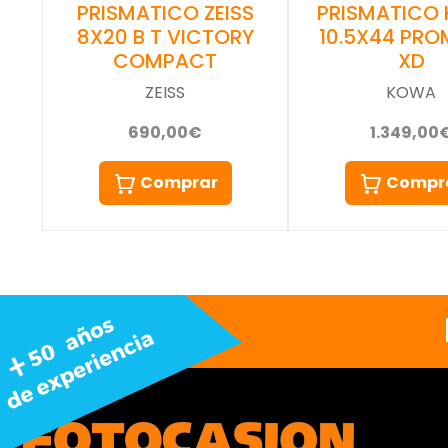
PRISMATICO ZEISS
PRISMATICO
8X20 B T VICTORY
10.5X44 PRO
COMPACT
XD
ZEISS
KOWA
690,00€
1.349,00
Comprar
Compr