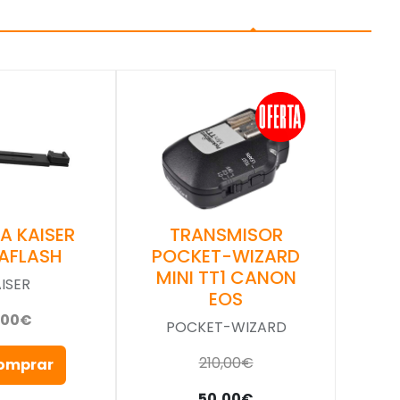
A KAISER
TRANSMISOR
AFLASH
POCKET-WIZARD
MINI TT1 CANON
ISER
EOS
,00€
POCKET-WIZARD
210,00€
omprar
50,00€