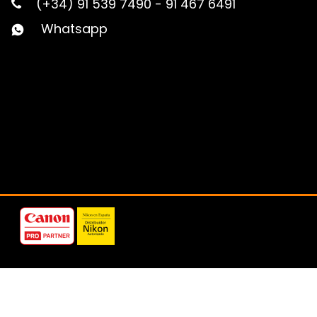
(+34) 91 539 7490
-
91 467 6491
Whatsapp