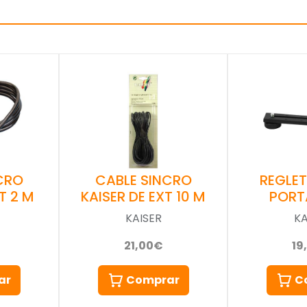
CRO
CABLE SINCRO
REGLET
T 2 M
KAISER DE EXT 10 M
PORT
KAISER
KA
21,00€
19
ar
Comprar
C